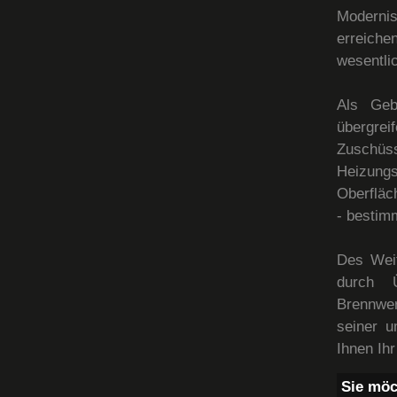
Moderni
erreich
wesentli
Als Geb
übergrei
Zuschü
Heizung
Oberfläc
- bestim
Des Weit
durch Ü
Brennwe
seiner u
Ihnen Ih
Sie möc