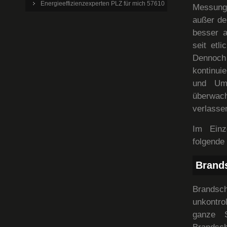
Energieeffizienzexperten PLZ für mich 57610
Messung
außer de
besser a
seit etl
Dennoch
kontinui
und Umw
überwacht
verlasse
Im Einz
folgende
Brand
Brandsc
unkontro
ganze S