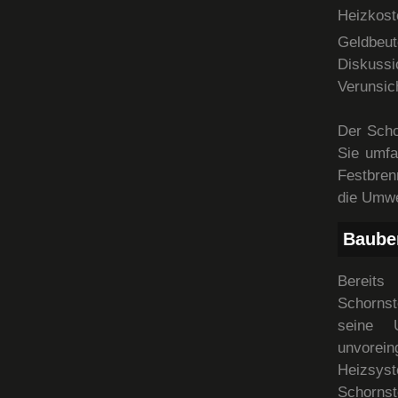
Heizkos
Geldbeut
Diskuss
Verunsic
Der Scho
Sie umfa
Festbren
die Umwe
Baube
Bereits
Schornst
seine 
unvorei
Heizsys
Schornst