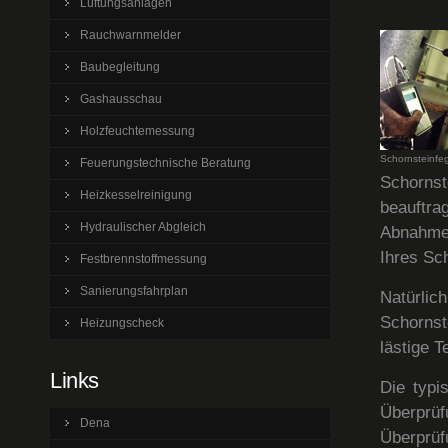
Lüftungsanlagen
Rauchwarnmelder
Baubegleitung
Gashausschau
Holzfeuchtemessung
Schornsteinfeg
Feuerungstechnische Beratung
Schorns
Heizkesselreinigung
beauftr
Hydraulischer Abgleich
Abnahme 
Ihres Sc
Festbrennstoffmessung
Sanierungsfahrplan
Natürli
Schornst
Heizungscheck
lästige 
Links
Die typi
Überprü
Dena
Überprü