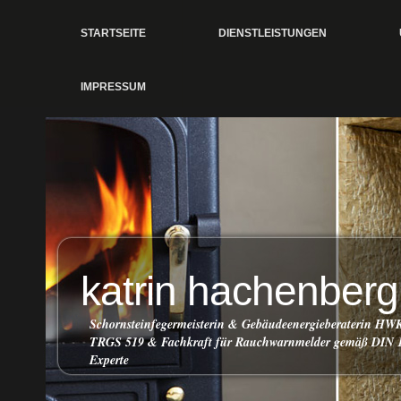
STARTSEITE
DIENSTLEISTUNGEN
IMPRESSUM
katrin hachenberg
Schornsteinfegermeisterin & Gebäudeenergieberaterin HW
TRGS 519 & Fachkraft für Rauchwarnmelder gemäß DIN 1
Experte