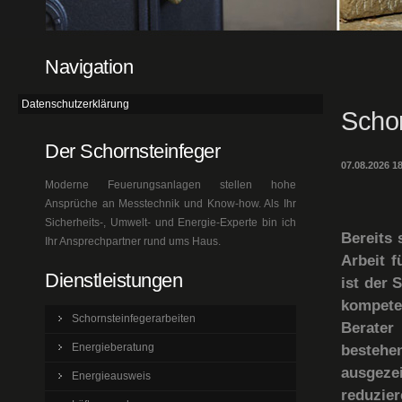
Navigation
Datenschutzerklärung
Schor
Der Schornsteinfeger
07.08.2026 1
Moderne Feuerungsanlagen stellen hohe
Ansprüche an Messtechnik und Know-how. Als Ihr
Sicherheits-, Umwelt- und Energie-Experte bin ich
Bereits 
Ihr Ansprechpartner rund ums Haus.
Arbeit f
Dienstleistungen
ist der 
kompete
Schornsteinfegerarbeiten
Berater
Energieberatung
bestehen
ausgeze
Energieausweis
reduzie