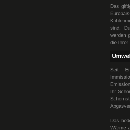
Das gift
Europäi
Kohlenmo
sind. D
werden g
die Ihrer
Umwel
Seit E
Immissio
Emission
Ihr Scho
Schornst
Abgasver
Das bed
Wärme a