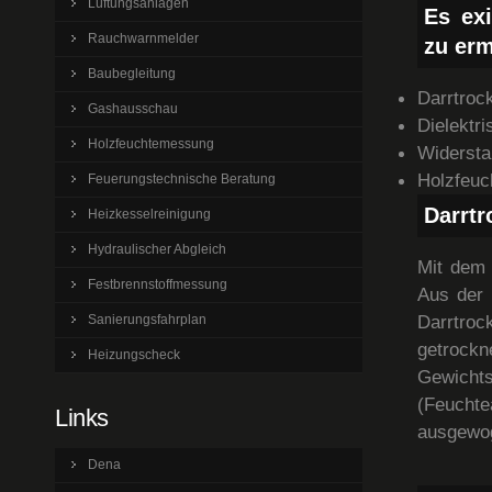
Lüftungsanlagen
Es exi
Rauchwarnmelder
zu erm
Baubegleitung
Darrtroc
Gashausschau
Dielektr
Holzfeuchtemessung
Widersta
Holzfeuc
Feuerungstechnische Beratung
Darrt
Heizkesselreinigung
Hydraulischer Abgleich
Mit dem 
Festbrennstoffmessung
Aus der 
Darrtroc
Sanierungsfahrplan
getroc
Heizungscheck
Gewicht
(Feucht
Links
ausgewo
Dena