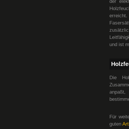
der elek
Holzfeuc
erreich
Fasersät
zusätzl
Leitfähig
und ist 
Holzfe
Die Hol
Zusamme
anpaßt,
bestimme
Für weit
guten
Art