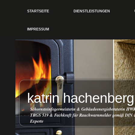
STARTSEITE
DIENSTLEISTUNGEN
IMPRESSUM
katrin hachenberg
Schornsteinfegermeisterin & Gebäudeenergieberaterin HW
TRGS 519 & Fachkraft für Rauchwarnmelder gemäß DIN 1
Experte