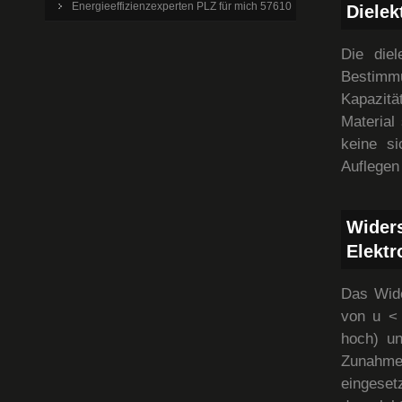
Energieeffizienzexperten PLZ für mich 57610
Dielek
Die diel
Bestimm
Kapazitä
Material
keine s
Auflegen
Wider
Elektr
Das Wide
von u < 
hoch) un
Zunahme
eingeset